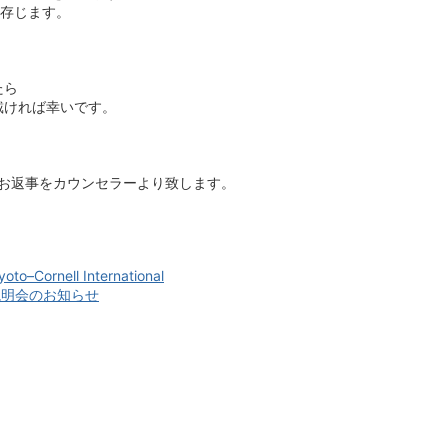
と存じます。
たら
戴ければ幸いです。
にお返事をカウンセラーより致します。
nell International
y、入試説明会のお知らせ